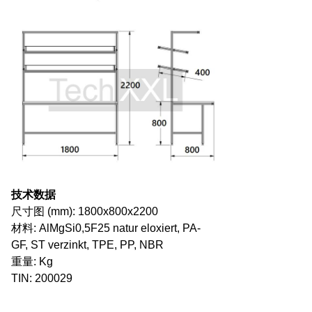
技术数据
尺寸图 (mm): 1800x800x2200
材料: AlMgSi0,5F25 natur eloxiert, PA-
GF, ST verzinkt, TPE, PP, NBR
重量: Kg
TIN: 200029