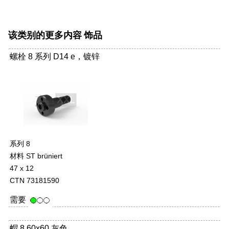
该类别的更多内容
饰品
螺栓 8 系列 D14 e，镀锌
-
系列 8
材料 ST brüniert
47 x 12
CTN 73181590
需要
帽 8 60x60 灰色
-